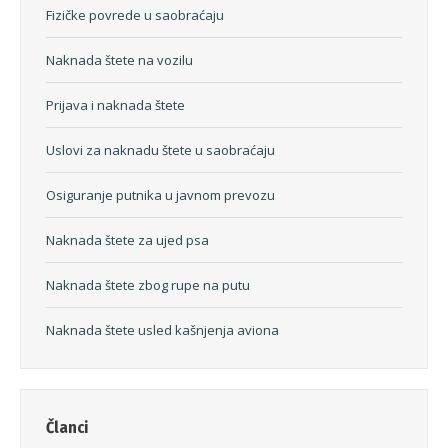
Fizičke povrede u saobraćaju
Naknada štete na vozilu
Prijava i naknada štete
Uslovi za naknadu štete u saobraćaju
Osiguranje putnika u javnom prevozu
Naknada štete za ujed psa
Naknada štete zbog rupe na putu
Naknada štete usled kašnjenja aviona
Članci