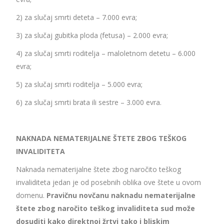
2) za slučaj smrti deteta – 7.000 evra;
3) za slučaj gubitka ploda (fetusa) – 2.000 evra;
4) za slučaj smrti roditelja – maloletnom detetu – 6.000
evra;
5) za slučaj smrti roditelja – 5.000 evra;
6) za slučaj smrti brata ili sestre – 3.000 evra.
NAKNADA NEMATERIJALNE ŠTETE ZBOG TEŠKOG
INVALIDITETA
Naknada nematerijalne štete zbog naročito teškog
invaliditeta jedan je od posebnih oblika ove štete u ovom
domenu.
Pravičnu novčanu naknadu nematerijalne
štete zbog naročito teškog invaliditeta sud može
dosuditi kako direktnoj žrtvi tako i bliskim