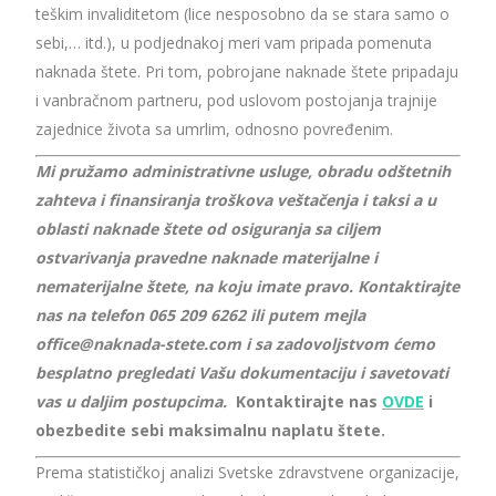
teškim invaliditetom (lice nesposobno da se stara samo o
sebi,… itd.), u podjednakoj meri vam pripada pomenuta
naknada štete. Pri tom, pobrojane naknade štete pripadaju
i vanbračnom partneru, pod uslovom postojanja trajnije
zajednice života sa umrlim, odnosno povređenim.
Mi pružamo administrativne usluge, obradu odštetnih
zahteva i finansiranja troškova veštačenja i taksi a u
oblasti naknade štete od osiguranja sa ciljem
ostvarivanja pravedne naknade materijalne i
nematerijalne štete, na koju imate pravo. Kontaktirajte
nas na telefon 065 209 6262 ili putem mejla
office
@naknada-stete.com
i sa zadovoljstvom ćemo
besplatno pregledati Vašu dokumentaciju i savetovati
vas u daljim postupcima
.
Kontaktirajte nas
OVDE
i
obezbedite sebi maksimalnu naplatu štete.
Prema statističkoj analizi Svetske zdravstvene organizacije,