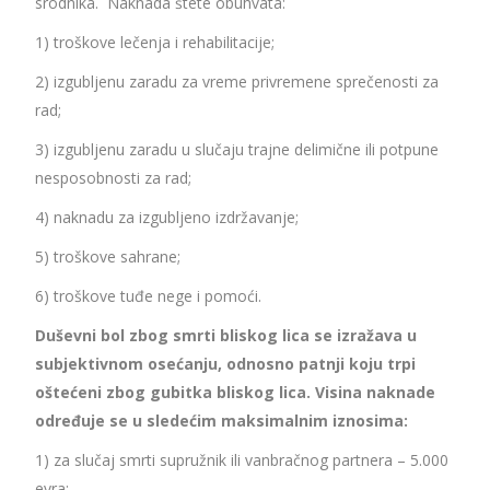
srodnika. Naknada štete obuhvata:
1) troškove lečenja i rehabilitacije;
2) izgubljenu zaradu za vreme privremene sprečenosti za
rad;
3) izgubljenu zaradu u slučaju trajne delimične ili potpune
nesposobnosti za rad;
4) naknadu za izgubljeno izdržavanje;
5) troškove sahrane;
6) troškove tuđe nege i pomoći.
Duševni bol zbog smrti bliskog lica se izražava u
subjektivnom osećanju, odnosno patnji koju trpi
oštećeni zbog gubitka bliskog lica. Visina naknade
određuje se u sledećim maksimalnim iznosima:
1) za slučaj smrti supružnik ili vanbračnog partnera – 5.000
evra;