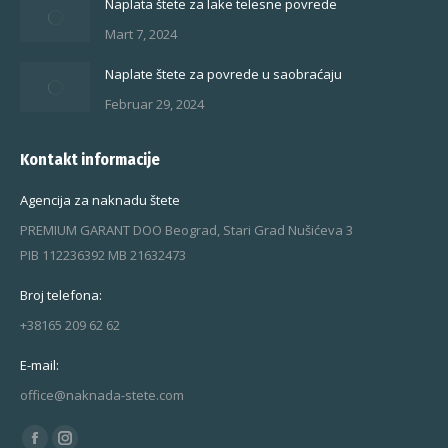
Naplata štete za lake telesne povrede
Mart 7, 2024
Naplate štete za povrede u saobraćaju
Februar 29, 2024
Kontakt informacije
Agencija za naknadu štete
PREMIUM GARANT DOO Beograd, Stari Grad Nušićeva 3
PIB 112236392 MB 21632473
Broj telefona:
+38165 209 62 62
E-mail:
office@naknada-stete.com
Find us on: