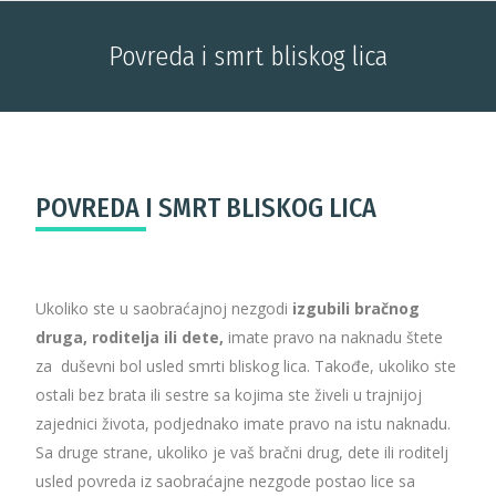
Povreda i smrt bliskog lica
You are here:
POVREDA I SMRT BLISKOG LICA
Ukoliko ste u saobraćajnoj nezgodi
izgubili bračnog
druga, roditelja ili dete,
imate pravo na naknadu štete
za duševni bol usled smrti bliskog lica. Takođe, ukoliko ste
ostali bez brata ili sestre sa kojima ste živeli u trajnijoj
zajednici života, podjednako imate pravo na istu naknadu.
Sa druge strane, ukoliko je vaš bračni drug, dete ili roditelj
usled povreda iz saobraćajne nezgode postao lice sa