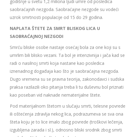
godišnje u svetu 1,2 miliona ljudi umre od posledica
saobraćajnih nezgoda. Saobraćajne nezgode su vodeći
uzrok smrtnosti populacije od 15 do 29 godina.
NAPLATA ŠTETE ZA SMRT BLISKOG LICA U
SAOBRAĆAJNOJ NEZGODI
Smrću bliske osobe nastaje osećaj bola za one koji su s
umrlim bili blisko vezani. Ta bol je intenzivnija i jača kad se
radi o nasilnoj smrti koja nastane kao posledica
iznenadnog događaja kao što je saobraćajna nezgoda.
Dugo vremena su se pravna teorija, zakonodavci i sudska
praksa razilazili oko pitanja treba li tu duševnu bol priznati
kao poseban vid naknade nematerijalne štete.
Pod materijalnom štetom u slučaju smrti, telesne povrede
ili oštećenja zdravlja nekog lica, podrazumeva se sva ona
šteta koju je to lice imalo zbog povrede (troškovi lečenja,
izgubljena zarada i sl.), odnosno bliski srodnik zbog smrti