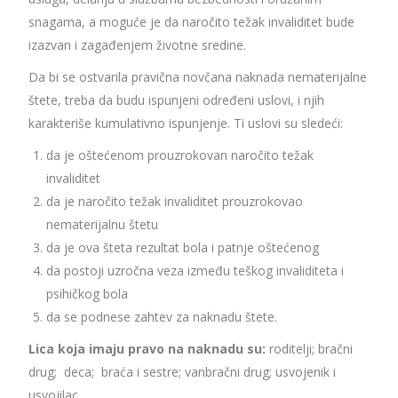
snagama, a moguće je da naročito težak invaliditet bude
izazvan i zagađenjem životne sredine.
Da bi se ostvarila pravična novčana naknada nematerijalne
štete, treba da budu ispunjeni određeni uslovi, i njih
karakteriše kumulativno ispunjenje. Ti uslovi su sledeći:
da je oštećenom prouzrokovan naročito težak
invaliditet
da je naročito težak invaliditet prouzrokovao
nematerijalnu štetu
da je ova šteta rezultat bola i patnje oštećenog
da postoji uzročna veza između teškog invaliditeta i
psihičkog bola
da se podnese zahtev za naknadu štete.
Lica koja imaju pravo na naknadu su:
roditelji; bračni
drug; deca; braća i sestre; vanbračni drug; usvojenik i
usvojilac.