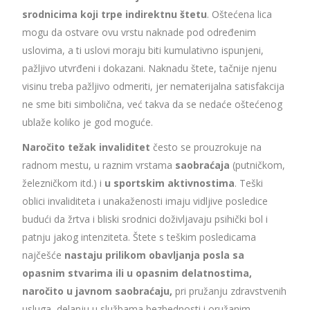
srodnicima koji trpe indirektnu štetu
. Oštećena lica
mogu da ostvare ovu vrstu naknade pod određenim
uslovima, a ti uslovi moraju biti kumulativno ispunjeni,
pažljivo utvrđeni i dokazani. Naknadu štete, tačnije njenu
visinu treba pažljivo odmeriti, jer nematerijalna satisfakcija
ne sme biti simbolična, već takva da se nedaće oštećenog
ublaže koliko je god moguće.
Naročito težak invaliditet
često se prouzrokuje na
radnom mestu, u raznim vrstama
saobraćaja
(putničkom,
železničkom itd.) i
u sportskim aktivnostima
. Teški
oblici invaliditeta i unakaženosti imaju vidljive posledice
budući da žrtva i bliski srodnici doživljavaju psihički bol i
patnju jakog intenziteta. Štete s teškim posledicama
najčešće
nastaju prilikom obavljanja posla sa
opasnim stvarima ili u opasnim delatnostima,
naročito u javnom saobraćaju,
pri pružanju zdravstvenih
usluga, delanju u službama bezbednosti i oružanim