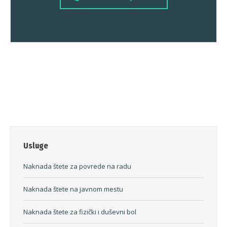
Usluge
Naknada štete za povrede na radu
Naknada štete na javnom mestu
Naknada štete za fizički i duševni bol