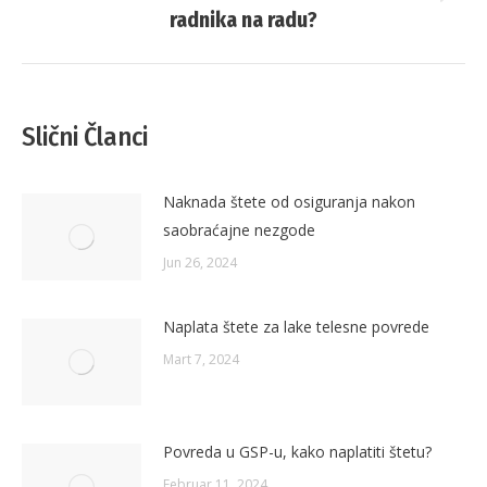
Next
radnika na radu?
post:
Slični Članci
Naknada štete od osiguranja nakon
saobraćajne nezgode
Jun 26, 2024
Naplata štete za lake telesne povrede
Mart 7, 2024
Povreda u GSP-u, kako naplatiti štetu?
Februar 11, 2024