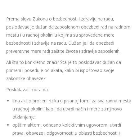
Prema slovu Zakona o bezbednosti i zdravlju na radu,
poslodavac je dužan da zaposlenom obezbedi rad na radnom
mestu i u radnoj okolini u kojima su sprovedene mere
bezbednosti i zdravlja na radu. Dužan je i da obezbedi
preventivne mere radi zaštite života i zdravlja zaposlenih.
Ali šta to konkretno znači? Šta je to poslodavac dužan da
primeni i poseduje od akata, kako bi ispoštovao svoje
zakonske obaveze?
Poslodavac mora da:
ima akt o proceni rizika u pisanoj formi za sva radna mesta
u radnoj okolini, kao i da utvrdi način i mere za njihovo
otklanjanje;
opštim aktom, odnosno kolektivnim ugovorom, utvrdi
prava, obaveze i odgovornosti u oblasti bezbednosti i