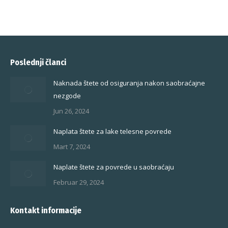
Poslednji članci
Naknada štete od osiguranja nakon saobraćajne
nezgode
Jun 26, 2024
Naplata štete za lake telesne povrede
Mart 7, 2024
Naplate štete za povrede u saobraćaju
Februar 29, 2024
Kontakt informacije