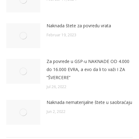
Naknada štete za povredu vrata
Februar 19, 2023
Za povrede u GSP-u NAKNADE OD 4.000
do 16.000 EVRA, a evo da li to važi I ZA
“ŠVERCERE”
Jul 26, 2022
Naknada nematerijalne štete u saobraćaju
Jun 2, 2022