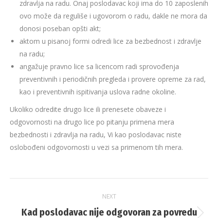
zdravlja na radu. Onaj poslodavac koji ima do 10 zaposlenih
ovo može da reguliše i ugovorom o radu, dakle ne mora da
donosi poseban opšti akt;
aktom u pisanoj formi odredi lice za bezbednost i zdravlje
na radu;
angažuje pravno lice sa licencom radi sprovođenja
preventivnih i periodičnih pregleda i provere opreme za rad,
kao i preventivnih ispitivanja uslova radne okoline.
Ukoliko odredite drugo lice ili prenesete obaveze i
odgovornosti na drugo lice po pitanju primena mera
bezbednosti i zdravlja na radu, Vi kao poslodavac niste
oslobođeni odgovornosti u vezi sa primenom tih mera.
Post
NEXT
navigation
Kad poslodavac nije odgovoran za povredu