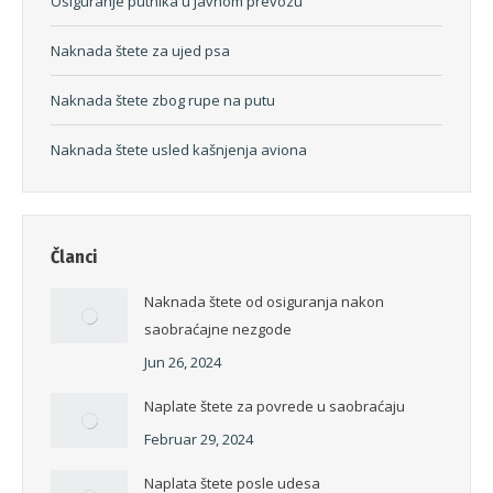
Osiguranje putnika u javnom prevozu
Naknada štete za ujed psa
Naknada štete zbog rupe na putu
Naknada štete usled kašnjenja aviona
Članci
Naknada štete od osiguranja nakon
saobraćajne nezgode
Jun 26, 2024
Naplate štete za povrede u saobraćaju
Februar 29, 2024
Naplata štete posle udesa