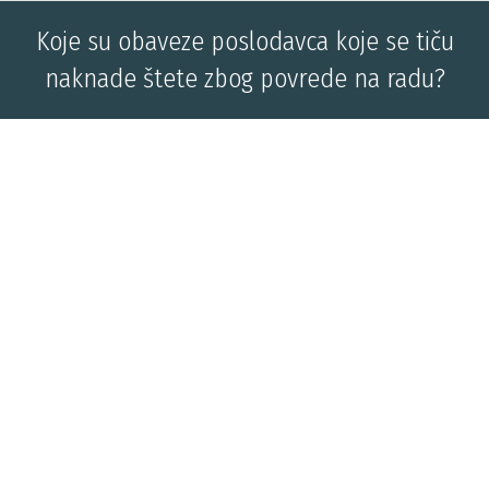
Koje su obaveze poslodavca koje se tiču
naknade štete zbog povrede na radu?
You are here: