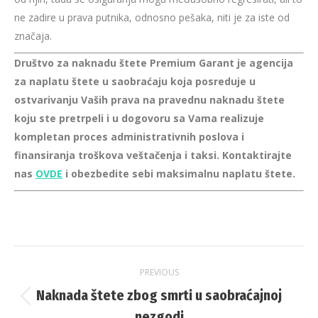
ne zadire u prava putnika, odnosno pešaka, niti je za iste od
značaja.
Društvo za naknadu štete Premium Garant je agencija
za naplatu štete u saobraćaju koja posreduje u
ostvarivanju Vaših prava na pravednu naknadu štete
koju ste pretrpeli i u dogovoru sa Vama realizuje
kompletan proces administrativnih poslova i
finansiranja troškova veštačenja i taksi. Kontaktirajte
nas
OVDE
i obezbedite sebi maksimalnu naplatu štete.
Post
PREVIOUS
navigation
Naknada štete zbog smrti u saobraćajnoj
Previous
nezgodi