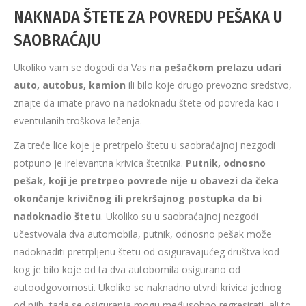
NAKNADA ŠTETE ZA POVREDU PEŠAKA U
SAOBRAĆAJU
Ukoliko vam se dogodi da Vas n
a pešačkom prelazu udari
auto, autobus, kamion
ili bilo koje drugo prevozno sredstvo,
znajte da imate pravo na nadoknadu štete od povreda kao i
eventulanih troškova lečenja.
Za treće lice koje je pretrpelo štetu u saobraćajnoj nezgodi
potpuno je irelevantna krivica štetnika.
Putnik, odnosno
pešak, koji je pretrpeo povrede nije u obavezi da čeka
okončanje krivičnog ili prekršajnog postupka da bi
nadoknadio štetu
. Ukoliko su u saobraćajnoj nezgodi
učestvovala dva automobila, putnik, odnosno pešak može
nadoknaditi pretrpljenu štetu od osiguravajućeg društva kod
kog je bilo koje od ta dva autobomila osigurano od
autoodgovornosti. Ukoliko se naknadno utvrdi krivica jednog
od njih, tada se osiguranja mogu međusobno regresirati, ali to