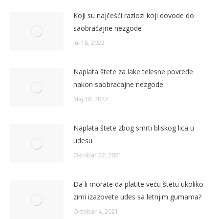
Koji su najčešći razlozi koji dovode do
saobraćajne nezgode
Jul 18, 2022
Naplata štete za lake telesne povrede
nakon saobraćajne nezgode
Maj 18, 2022
Naplata štete zbog smrti bliskog lica u
udesu
Oktobar 22, 2021
Da li morate da platite veću štetu ukoliko
zimi izazovete udes sa letnjim gumama?
Oktobar 4, 2021