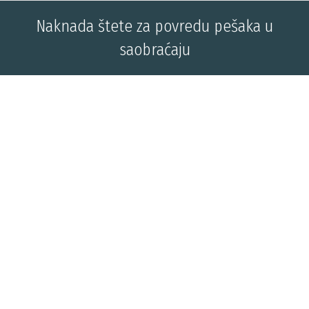
Naknada štete za povredu pešaka u
saobraćaju
You are here: