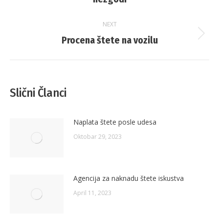
post:
NEXT
Procena štete na vozilu
Next
post:
Slični Članci
Naplata štete posle udesa
Oktobar 29, 2023
Agencija za naknadu štete iskustva
April 11, 2023