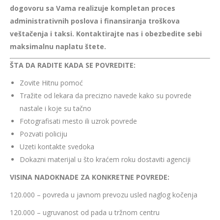
dogovoru sa Vama realizuje kompletan proces
administrativnih poslova i finansiranja troškova
veštačenja i taksi. Kontaktirajte nas i obezbedite sebi
maksimalnu naplatu štete.
ŠTA DA RADITE KADA SE POVREDITE:
Zovite Hitnu pomoć
Tražite od lekara da precizno navede kako su povrede
nastale i koje su tačno
Fotografisati mesto ili uzrok povrede
Pozvati policiju
Uzeti kontakte svedoka
Dokazni materijal u što kraćem roku dostaviti agenciji
VISINA NADOKNADE ZA KONKRETNE POVREDE:
120.000 – povreda u javnom prevozu usled naglog kočenja
120.000 – ugruvanost od pada u tržnom centru