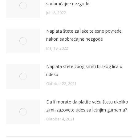
saobraćajne nezgode
Jul 18, 2022
Naplata štete za lake telesne povrede
nakon saobraćajne nezgode
Maj 18, 2022
Naplata štete zbog smrti bliskog lica u
udesu
Oktobar 22, 2021
Da li morate da platite veću štetu ukoliko
zimi izazovete udes sa letnjim gumama?
Oktobar 4, 2021