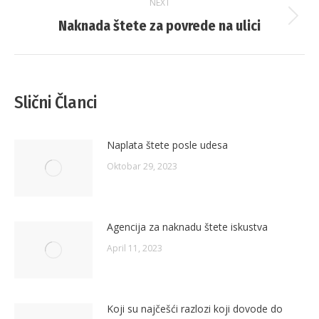
NEXT
Naknada štete za povrede na ulici
Next
post:
Slični Članci
Naplata štete posle udesa
Oktobar 29, 2023
Agencija za naknadu štete iskustva
April 11, 2023
Koji su najčešći razlozi koji dovode do