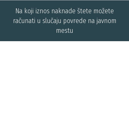
Na koji iznos naknade štete možete
računati u slučaju povrede na javnom
mestu
You are here: