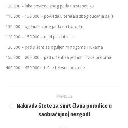
120.000 – laka povreda zbog pada na stepeniku
110.000 – 130.000 – povreda u teretani zbog pucanja sajle
130.000 – uganuće zbog pada na trotoaru
120.000 – 150.000 – ujed psa lutalice
120.000 – pad u šaht sa oguljenim nogama i rukama
150.000 – 200.000 – pad u šaht sa jednim ili više preloma
400.000 – 450.000 – teške telesne povrede
Post
PREVIOUS
navigation
Naknada štete za smrt člana porodice u
Previous
saobraćajnoj nezgodi
post: