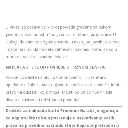
U prkasi se dešava veliki broj povreda građana na nekom
javnom mestu poput tržnog centra, teretane, prodavnice. U
slučaju da Vam se dogodi povreda u nekoj od javnih ustanova,
imajte na umu da možete zahtevati i naknadu štete, za koju
morate imati i relevantne dokaze.
NAPLATA ŠTETE OD POVREDE U TRŽNOM CENTRU
Ako se povredite na ulici, u tržnom centru ili u teretani,
upadnete u šaht ili udarite glavom u poštansko sanduče, imate
pravo na odštetu, koja može iznositi od 50 do 450 hiljada
dinara u zavisnosti od stepena povreda!
Društvo za naknadu štete Premium Garant je agencija
za naplatu štete koja posreduje u ostvarivanju Vaših
prava na pravednu naknadu štete koju ste pretrpeli i u