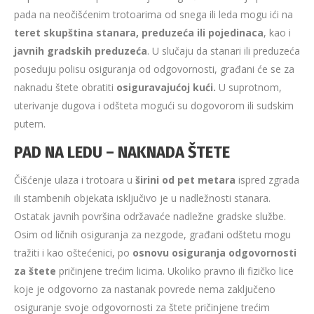
pada na neočišćenim trotoarima od snega ili leda mogu ići na
teret skupština stanara, preduzeća ili pojedinaca
, kao i
javnih gradskih preduzeća
. U slučaju da stanari ili preduzeća
poseduju polisu osiguranja od odgovornosti, građani će se za
naknadu štete obratiti
osiguravajućoj kući.
U suprotnom,
uterivanje dugova i odšteta mogući su dogovorom ili sudskim
putem.
PAD NA LEDU – NAKNADA ŠTETE
Čišćenje ulaza i trotoara u
širini od pet metara
ispred zgrada
ili stambenih objekata isključivo je u nadležnosti stanara.
Ostatak javnih površina održavaće nadležne gradske službe.
Osim od ličnih osiguranja za nezgode, građani odštetu mogu
tražiti i kao oštećenici, po
osnovu osiguranja odgovornosti
za štete
pričinjene trećim licima. Ukoliko pravno ili fizičko lice
koje je odgovorno za nastanak povrede nema zaključeno
osiguranje svoje odgovornosti za štete pričinjene trećim