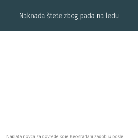
Naknada štete zbog pada na ledu
You are here:
Naplata novca za povrede koje Beograđani zadobiju posle