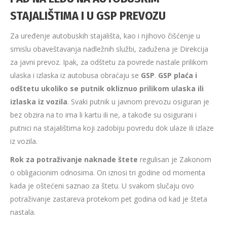
STAJALIŠTIMA I U GSP PREVOZU
Za uređenje autobuskih stajališta, kao i njihovo čišćenje u
smislu obaveštavanja nadležnih službi, zadužena je Direkcija
za javni prevoz. Ipak, za odštetu za povrede nastale prilikom
ulaska i izlaska iz autobusa obraćaju se
GSP
.
GSP plaća i
odštetu ukoliko se putnik okliznuo prilikom ulaska ili
izlaska iz vozila
. Svaki putnik u javnom prevozu osiguran je
bez obzira na to ima li kartu ili ne, a takođe su osigurani i
putnici na stajalištima koji zadobiju povredu dok ulaze ili izlaze
iz vozila.
Rok za potraživanje naknade štete
regulisan je Zakonom
o obligacionim odnosima. On iznosi tri godine od momenta
kada je oštećeni saznao za štetu. U svakom slučaju ovo
potraživanje zastareva protekom pet godina od kad je šteta
nastala.