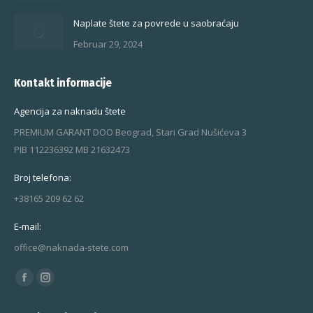
Naplate štete za povrede u saobraćaju
Februar 29, 2024
Kontakt informacije
Agencija za naknadu štete
PREMIUM GARANT DOO Beograd, Stari Grad Nušićeva 3
PIB 112236392 MB 21632473
Broj telefona:
+38165 209 62 62
E-mail:
office@naknada-stete.com
Find us on:
Facebook
Instagram
page
page