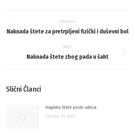
Post
PREVIOUS
navigation
Naknada štete za pretrpljeni fizički i duševni bol
Previous
post:
NEXT
Naknada štete zbog pada u šaht
Next
post:
Slični Članci
Naplata štete posle udesa
Oktobar 29, 2023