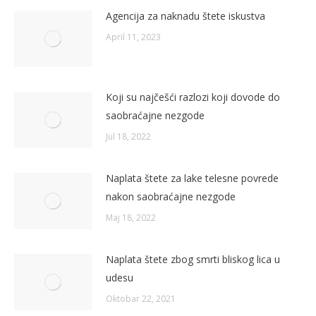
Agencija za naknadu štete iskustva
April 11, 2023
Koji su najčešći razlozi koji dovode do
saobraćajne nezgode
Jul 18, 2022
Naplata štete za lake telesne povrede
nakon saobraćajne nezgode
Maj 18, 2022
Naplata štete zbog smrti bliskog lica u
udesu
Oktobar 22, 2021