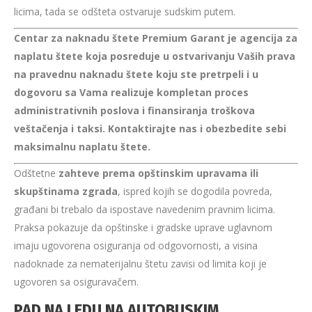
licima, tada se odšteta ostvaruje sudskim putem.
Centar za naknadu štete Premium Garant je agencija za
naplatu štete koja posreduje u ostvarivanju Vaših prava
na pravednu naknadu štete koju ste pretrpeli i u
dogovoru sa Vama realizuje kompletan proces
administrativnih poslova i finansiranja troškova
veštačenja i taksi. Kontaktirajte nas i obezbedite sebi
maksimalnu naplatu štete.
Odštetne
zahteve prema opštinskim upravama ili
skupštinama zgrada
, ispred kojih se dogodila povreda,
građani bi trebalo da ispostave navedenim pravnim licima.
Praksa pokazuje da opštinske i gradske uprave uglavnom
imaju ugovorena osiguranja od odgovornosti, a visina
nadoknade za nematerijalnu štetu zavisi od limita koji je
ugovoren sa osiguravačem.
PAD NA LEDU NA AUTOBUSKIM