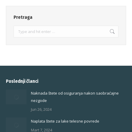
Pretraga
Search:
Poslednji članci
Naknada štete od osiguranja nakon saobraćajne
nezgode
Jun 26, 2024
Naplata štete za lake telesne povrede
Mart 7, 2024