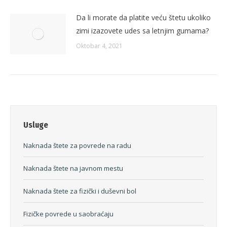
Da li morate da platite veću štetu ukoliko
zimi izazovete udes sa letnjim gumama?
Oktobar 4, 2021
Usluge
Naknada štete za povrede na radu
Naknada štete na javnom mestu
Naknada štete za fizički i duševni bol
Fizičke povrede u saobraćaju