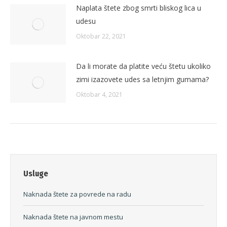
Naplata štete zbog smrti bliskog lica u
udesu
Oktobar 22, 2021
Da li morate da platite veću štetu ukoliko
zimi izazovete udes sa letnjim gumama?
Oktobar 4, 2021
Usluge
Naknada štete za povrede na radu
Naknada štete na javnom mestu