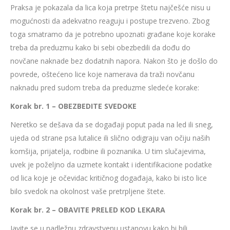
Praksa je pokazala da lica koja pretrpe štetu najčešće nisu u
mogućnosti da adekvatno reaguju i postupe trezveno. Zbog
toga smatramo da je potrebno upoznati građane koje korake
treba da preduzmu kako bi sebi obezbedili da dođu do
novčane naknade bez dodatnih napora. Nakon što je došlo do
povrede, oštećeno lice koje namerava da traži novčanu
naknadu pred sudom treba da preduzme sledeće korake:
Korak br. 1 – OBEZBEDITE SVEDOKE
Neretko se dešava da se događaji poput pada na led ili sneg,
ujeda od strane psa lutalice ili slično odigraju van očiju naših
komšija, prijatelja, rodbine ili poznanika. U tim slučajevima,
uvek je poželjno da uzmete kontakt i identifikacione podatke
od lica koje je očevidac kritičnog događaja, kako bi isto lice
bilo svedok na okolnost vaše pretrpljene štete.
Korak br. 2 – OBAVITE PRELED KOD LEKARA
Javite se u nadležnu zdravstvenu ustanovu kako bi bili