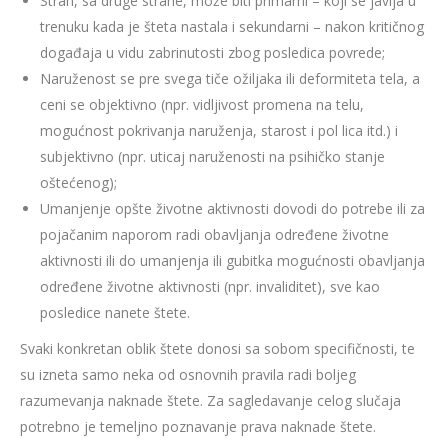
Strah, sa druge strane, može biti primarni – koji se javlja u
trenuku kada je šteta nastala i sekundarni – nakon kritičnog
događaja u vidu zabrinutosti zbog posledica povrede;
Naruženost se pre svega tiče ožiljaka ili deformiteta tela, a
ceni se objektivno (npr. vidljivost promena na telu,
mogućnost pokrivanja naruženja, starost i pol lica itd.) i
subjektivno (npr. uticaj naruženosti na psihičko stanje
oštećenog);
Umanjenje opšte životne aktivnosti dovodi do potrebe ili za
pojačanim naporom radi obavljanja određene životne
aktivnosti ili do umanjenja ili gubitka mogućnosti obavljanja
određene životne aktivnosti (npr. invaliditet), sve kao
posledice nanete štete.
Svaki konkretan oblik štete donosi sa sobom specifičnosti, te
su izneta samo neka od osnovnih pravila radi boljeg
razumevanja naknade štete. Za sagledavanje celog slučaja
potrebno je temeljno poznavanje prava naknade štete.