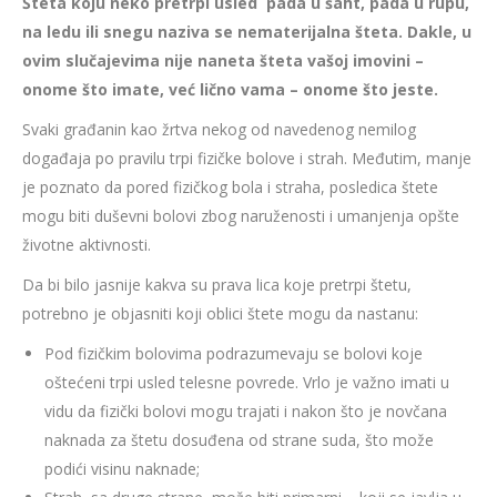
Šteta koju neko pretrpi usled pada u šaht, pada u rupu,
na ledu ili snegu naziva se nematerijalna šteta. Dakle, u
ovim slučajevima nije naneta šteta vašoj imovini –
onome što imate, već lično vama – onome što jeste.
Svaki građanin kao žrtva nekog od navedenog nemilog
događaja po pravilu trpi fizičke bolove i strah. Međutim, manje
je poznato da pored fizičkog bola i straha, posledica štete
mogu biti duševni bolovi zbog naruženosti i umanjenja opšte
životne aktivnosti.
Da bi bilo jasnije kakva su prava lica koje pretrpi štetu,
potrebno je objasniti koji oblici štete mogu da nastanu:
Pod fizičkim bolovima podrazumevaju se bolovi koje
oštećeni trpi usled telesne povrede. Vrlo je važno imati u
vidu da fizički bolovi mogu trajati i nakon što je novčana
naknada za štetu dosuđena od strane suda, što može
podići visinu naknade;