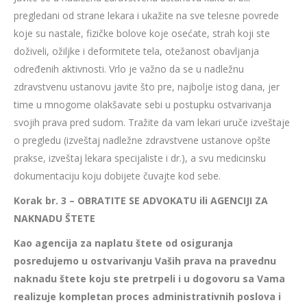
pregledani od strane lekara i ukažite na sve telesne povrede
koje su nastale, fizičke bolove koje osećate, strah koji ste
doživeli, ožiljke i deformitete tela, otežanost obavljanja
određenih aktivnosti. Vrlo je važno da se u nadležnu
zdravstvenu ustanovu javite što pre, najbolje istog dana, jer
time u mnogome olakšavate sebi u postupku ostvarivanja
svojih prava pred sudom. Tražite da vam lekari uruče izveštaje
o pregledu (izveštaj nadležne zdravstvene ustanove opšte
prakse, izveštaj lekara specijaliste i dr.), a svu medicinsku
dokumentaciju koju dobijete čuvajte kod sebe.
Korak br. 3 – OBRATITE SE ADVOKATU ili AGENCIJI ZA
NAKNADU ŠTETE
Kao agencija za naplatu štete od osiguranja
posredujemo u ostvarivanju Vaših prava na pravednu
naknadu štete koju ste pretrpeli i u dogovoru sa Vama
realizuje kompletan proces administrativnih poslova i