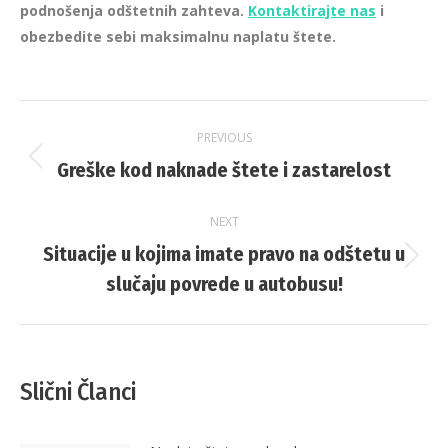
podnošenja odštetnih zahteva.
Kontaktirajte nas
i
obezbedite sebi maksimalnu naplatu štete.
Post
PREVIOUS
navigation
Greške kod naknade štete i zastarelost
Previous
post:
NEXT
Situacije u kojima imate pravo na odštetu u
Next
slučaju povrede u autobusu!
post:
Slični Članci