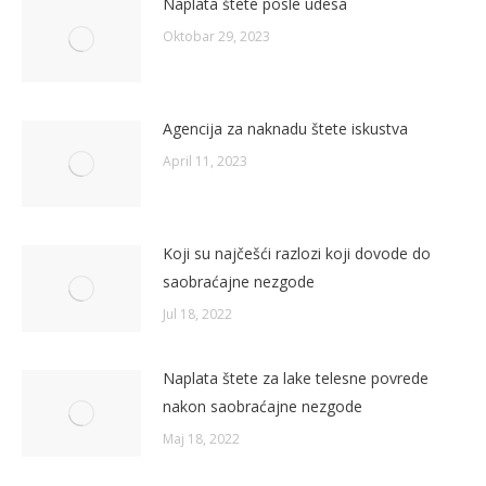
Naplata štete posle udesa
Oktobar 29, 2023
Agencija za naknadu štete iskustva
April 11, 2023
Koji su najčešći razlozi koji dovode do
saobraćajne nezgode
Jul 18, 2022
Naplata štete za lake telesne povrede
nakon saobraćajne nezgode
Maj 18, 2022