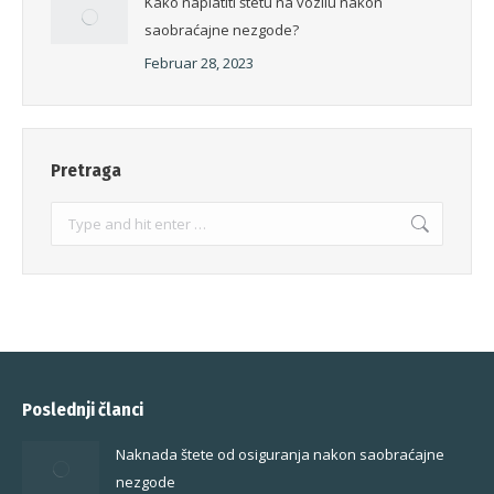
Kako naplatiti štetu na vozilu nakon
saobraćajne nezgode?
Februar 28, 2023
Pretraga
Search:
Poslednji članci
Naknada štete od osiguranja nakon saobraćajne
nezgode