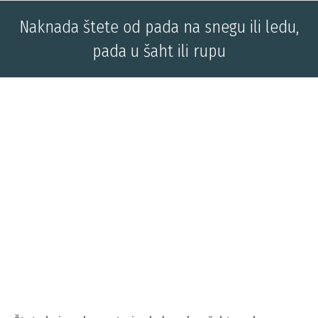
Naknada štete od pada na snegu ili ledu,
pada u šaht ili rupu
You are here: