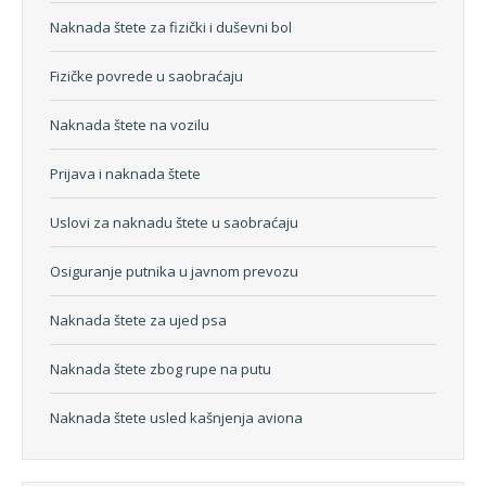
Naknada štete za fizički i duševni bol
Fizičke povrede u saobraćaju
Naknada štete na vozilu
Prijava i naknada štete
Uslovi za naknadu štete u saobraćaju
Osiguranje putnika u javnom prevozu
Naknada štete za ujed psa
Naknada štete zbog rupe na putu
Naknada štete usled kašnjenja aviona