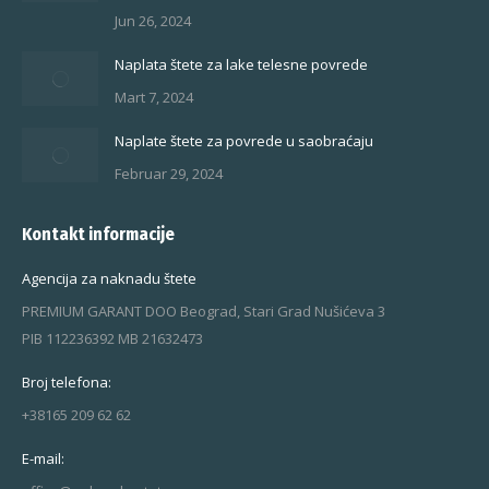
Jun 26, 2024
Naplata štete za lake telesne povrede
Mart 7, 2024
Naplate štete za povrede u saobraćaju
Februar 29, 2024
Kontakt informacije
Agencija za naknadu štete
PREMIUM GARANT DOO Beograd, Stari Grad Nušićeva 3
PIB 112236392 MB 21632473
Broj telefona:
+38165 209 62 62
E-mail: